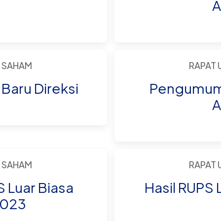
A
 SAHAM
RAPAT
aru Direksi
Pengumuma
A
 SAHAM
RAPAT
 Luar Biasa
Hasil RUPS 
2023