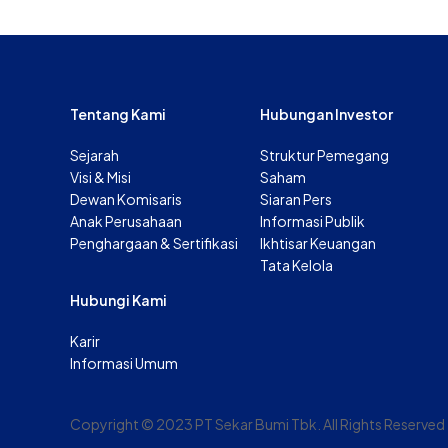
Tentang Kami
Hubungan Investor
Sejarah
Struktur Pemegang
Visi & Misi
Saham
Dewan Komisaris
Siaran Pers
Anak Perusahaan
Informasi Publik
Penghargaan & Sertifikasi
Ikhtisar Keuangan
Tata Kelola
Hubungi Kami
Karir
Informasi Umum
Copyright © 2023 PT Sekar Bumi Tbk. All Rights Reserved