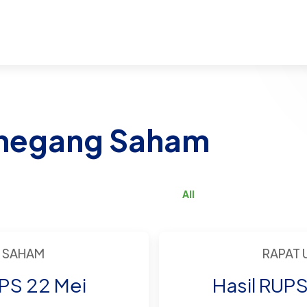
megang Saham
All
 SAHAM
RAPAT
UPS 22 Mei
Hasil RUP