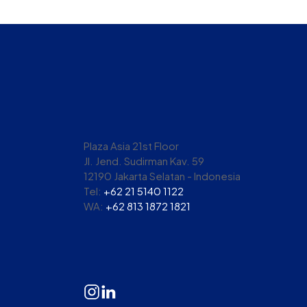
Plaza Asia 21st Floor
Jl. Jend. Sudirman Kav. 59
12190 Jakarta Selatan - Indonesia
Tel:
+62 21 5140 1122
WA:
+62 813 1872 1821