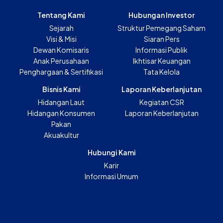
Tentang Kami
Hubungan Investor
Sejarah
Struktur Pemegang Saham
Visi & Misi
Siaran Pers
Dewan Komisaris
Informasi Publik
Anak Perusahaan
Ikhtisar Keuangan
Penghargaan & Sertifikasi
Tata Kelola
Bisnis Kami
Laporan Keberlanjutan
Hidangan Laut
Kegiatan CSR
Hidangan Konsumen
Laporan Keberlanjutan
Pakan
Akuakultur
Hubungi Kami
Karir
Informasi Umum