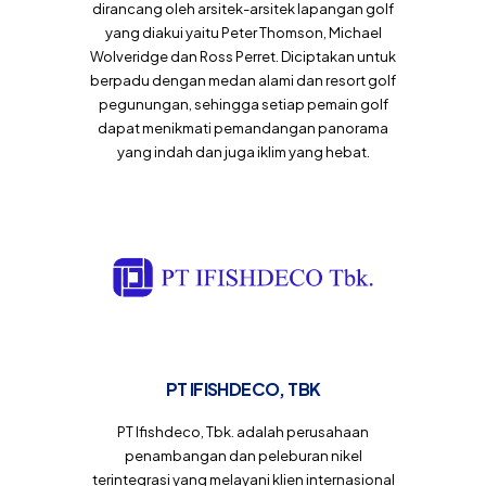
dirancang oleh arsitek-arsitek lapangan golf
yang diakui yaitu Peter Thomson, Michael
Wolveridge dan Ross Perret. Diciptakan untuk
berpadu dengan medan alami dan resort golf
pegunungan, sehingga setiap pemain golf
dapat menikmati pemandangan panorama
yang indah dan juga iklim yang hebat.
PT IFISHDECO, TBK
PT Ifishdeco, Tbk. adalah perusahaan
penambangan dan peleburan nikel
terintegrasi yang melayani klien internasional